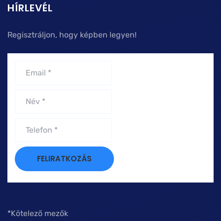
HÍRLEVÉL
Regisztráljon, hogy képben legyen!
*Kötelező mezők